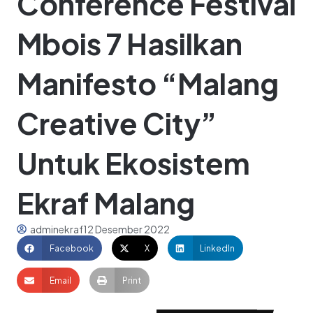
Conference Festival
Mbois 7 Hasilkan
Manifesto “Malang
Creative City”
Untuk Ekosistem
Ekraf Malang
adminekraf
12 Desember 2022
Facebook
X
LinkedIn
Email
Print