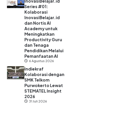
InovasiBelajar.id
Series #01:
Kolaborasi
InovasiBelajar.id
dan Nortis AI
Academy untuk
Meningkatkan
Productivity Guru
dan Tenaga
Pendidikan Melalui
Pemanfaatan AI
6 Agustus 2026
Indiekraf
Kolaborasi dengan
SMK Telkom
Purwokerto Lewat
STEMATEL Insight
2026
31 Juli 2026