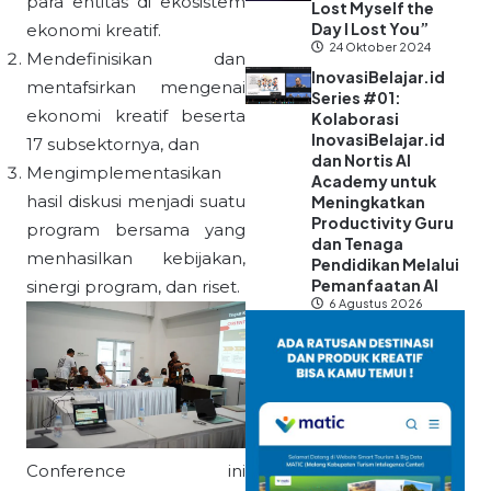
para entitas di ekosistem
Lost Myself the
Day I Lost You”
ekonomi kreatif.
24 Oktober 2024
Mendefinisikan dan
InovasiBelajar.id
mentafsirkan mengenai
Series #01:
ekonomi kreatif beserta
Kolaborasi
InovasiBelajar.id
17 subsektornya, dan
dan Nortis AI
Mengimplementasikan
Academy untuk
hasil diskusi menjadi suatu
Meningkatkan
Productivity Guru
program bersama yang
dan Tenaga
menhasilkan kebijakan,
Pendidikan Melalui
Pemanfaatan AI
sinergi program, dan riset.
6 Agustus 2026
Conference ini