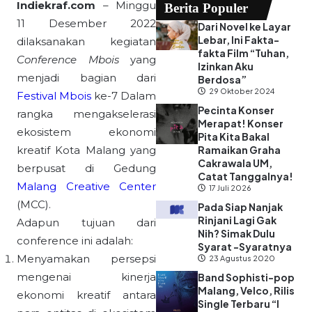
Indiekraf.com
– Minggu
Berita Populer
11 Desember 2022
Dari Novel ke Layar
Lebar, Ini Fakta-
dilaksanakan kegiatan
fakta Film “Tuhan,
Conference Mbois
yang
Izinkan Aku
menjadi bagian dari
Berdosa”
29 Oktober 2024
Festival Mbois
ke-7 Dalam
Pecinta Konser
rangka mengakselerasi
Merapat! Konser
ekosistem ekonomi
Pita Kita Bakal
kreatif Kota Malang yang
Ramaikan Graha
Cakrawala UM,
berpusat di Gedung
Catat Tanggalnya!
Malang Creative Center
17 Juli 2026
(MCC).
Pada Siap Nanjak
Rinjani Lagi Gak
Adapun tujuan dari
Nih? Simak Dulu
conference ini adalah:
Syarat -Syaratnya
Menyamakan persepsi
23 Agustus 2020
mengenai kinerja
Band Sophisti-pop
Malang, Velco, Rilis
ekonomi kreatif antara
Single Terbaru “I