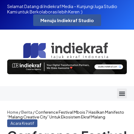
Selamat Datang di Indiekraf Media – Kunjungi Juga Studio
Kami untuk Berkolaborasi lebih Keren :)
Menuju Indiekraf Studio
Home
/
Berita
/
Conference Festival Mbois 7 Hasilkan Manifesto
“Malang Creative City” Untuk Ekosistem Ekraf Malang
Acara Kreatif