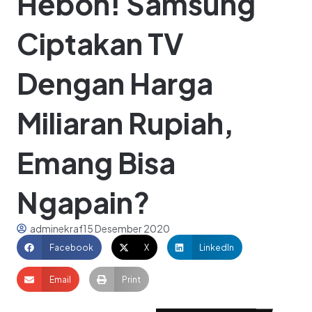
Heboh! Samsung
Ciptakan TV
Dengan Harga
Miliaran Rupiah,
Emang Bisa
Ngapain?
adminekraf
15 Desember 2020
Facebook
X
LinkedIn
Email
Print