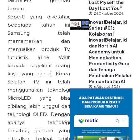
MicroLED generasi
Lost Myself the
Day I Lost You”
terbaru.
24 Oktober 2024
Seperti yang diketahui,
InovasiBelajar.id
beberapa tahun ini
Series #01:
Samsung telah
Kolaborasi
InovasiBelajar.id
memamerkan dan
dan Nortis AI
menjualkan produk TV
Academy untuk
futuristik âThe Wall’
Meningkatkan
Productivity Guru
kepada segelintir orang
dan Tenaga
kaya yang ada di Korea
Pendidikan Melalui
Pemanfaatan AI
Selatan. TV ini telah
6 Agustus 2026
menggunakan teknologi
MicroLED yang bisa
dibilang lebih unggul dari
teknologi OLED. Dengan
adanya teknologi
tersebut, gambar yang
dihasilkan terlihat lebih