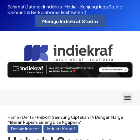
Selamat Datang di Indiekraf Media – Kunjungi Juga Studio
Kami untuk Berkolaborasi lebih Keren :)
Menuju Indiekraf Studio
Home
/
Berita
/
Heboh! Samsung Ciptakan TV Dengan Harga
Miliaran Rupiah, Emang Bisa Ngapain?
Desain Interior
Industri Kreatif