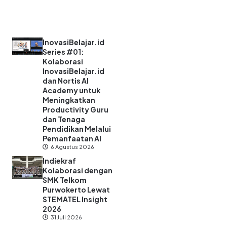
InovasiBelajar.id
Series #01:
Kolaborasi
InovasiBelajar.id
dan Nortis AI
Academy untuk
Meningkatkan
Productivity Guru
dan Tenaga
Pendidikan Melalui
Pemanfaatan AI
6 Agustus 2026
Indiekraf
Kolaborasi dengan
SMK Telkom
Purwokerto Lewat
STEMATEL Insight
2026
31 Juli 2026