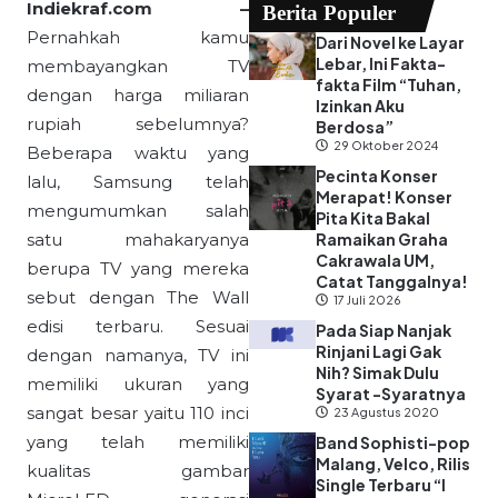
Indiekraf.com –
Berita Populer
Pernahkah kamu
Dari Novel ke Layar
Lebar, Ini Fakta-
membayangkan TV
fakta Film “Tuhan,
dengan harga miliaran
Izinkan Aku
rupiah sebelumnya?
Berdosa”
29 Oktober 2024
Beberapa waktu yang
Pecinta Konser
lalu, Samsung telah
Merapat! Konser
mengumumkan salah
Pita Kita Bakal
satu mahakaryanya
Ramaikan Graha
Cakrawala UM,
berupa TV yang mereka
Catat Tanggalnya!
sebut dengan The Wall
17 Juli 2026
edisi terbaru. Sesuai
Pada Siap Nanjak
Rinjani Lagi Gak
dengan namanya, TV ini
Nih? Simak Dulu
memiliki ukuran yang
Syarat -Syaratnya
sangat besar yaitu 110 inci
23 Agustus 2020
yang telah memiliki
Band Sophisti-pop
Malang, Velco, Rilis
kualitas gambar
Single Terbaru “I