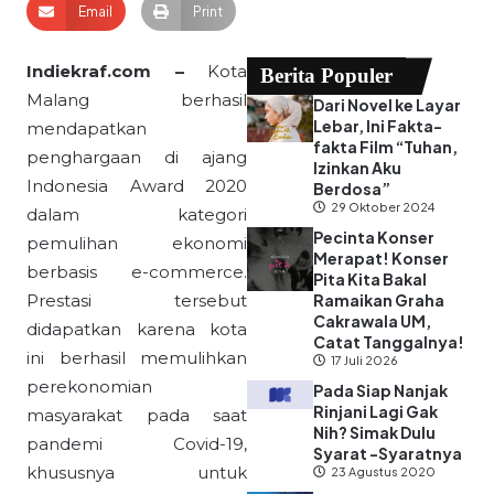
Email
Print
Indiekraf.com –
Kota
Berita Populer
Malang berhasil
Dari Novel ke Layar
Lebar, Ini Fakta-
mendapatkan
fakta Film “Tuhan,
penghargaan di ajang
Izinkan Aku
Indonesia Award 2020
Berdosa”
29 Oktober 2024
dalam kategori
Pecinta Konser
pemulihan ekonomi
Merapat! Konser
berbasis e-commerce.
Pita Kita Bakal
Prestasi tersebut
Ramaikan Graha
Cakrawala UM,
didapatkan karena kota
Catat Tanggalnya!
ini berhasil memulihkan
17 Juli 2026
perekonomian
Pada Siap Nanjak
Rinjani Lagi Gak
masyarakat pada saat
Nih? Simak Dulu
pandemi Covid-19,
Syarat -Syaratnya
khususnya untuk
23 Agustus 2020