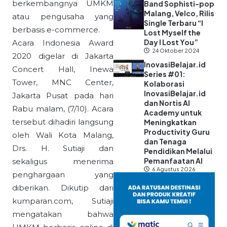
berkembangnya UMKM
Band Sophisti-pop
Malang, Velco, Rilis
atau pengusaha yang
Single Terbaru “I
berbasis e-commerce.
Lost Myself the
Day I Lost You”
Acara Indonesia Award
24 Oktober 2024
2020 digelar di Jakarta
InovasiBelajar.id
Concert Hall, Inewa
Series #01:
Tower, MNC Center,
Kolaborasi
InovasiBelajar.id
Jakarta Pusat pada hari
dan Nortis AI
Rabu malam, (7/10). Acara
Academy untuk
tersebut dihadiri langsung
Meningkatkan
Productivity Guru
oleh Wali Kota Malang,
dan Tenaga
Drs. H. Sutiaji dan
Pendidikan Melalui
Pemanfaatan AI
sekaligus menerima
6 Agustus 2026
penghargaan yang
diberikan. Dikutip dari
kumparan.com, Sutiaji
mengatakan bahwa