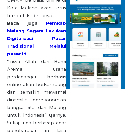
UMKM berbasis online di
Kota Malang akan terus
tumbuh kedepanya.
Baca juga
Pemkab
Malang Segera Lakukan
Digitalisasi Pasar
Tradisional Melalui
pasar.id
“Insya Allah dari Bumi
Arema, usaha
perdagangan berbasis
online akan berkembang
dan semakin mewarnai
dinamika perekonomian
bangsa kita, dari Malang
untuk Indonesia” ujarnya.
Sutiaji juga berharap agar
penghargaan ini bisa