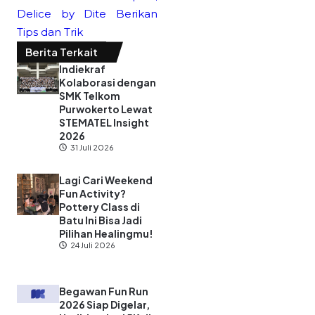
Delice by Dite Berikan
Tips dan Trik
Berita Terkait
Indiekraf
Kolaborasi dengan
SMK Telkom
Purwokerto Lewat
STEMATEL Insight
2026
31 Juli 2026
Lagi Cari Weekend
Fun Activity?
Pottery Class di
Batu Ini Bisa Jadi
Pilihan Healingmu!
24 Juli 2026
Begawan Fun Run
2026 Siap Digelar,