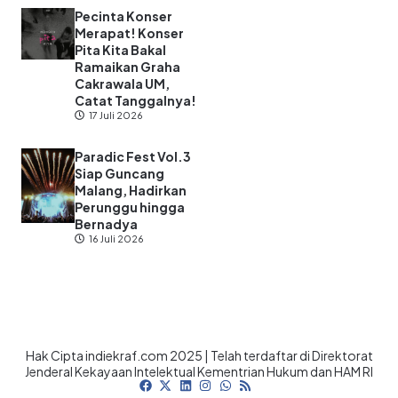
Pecinta Konser
Merapat! Konser
Pita Kita Bakal
Ramaikan Graha
Cakrawala UM,
Catat Tanggalnya!
17 Juli 2026
Paradic Fest Vol.3
Siap Guncang
Malang, Hadirkan
Perunggu hingga
Bernadya
16 Juli 2026
Hak Cipta indiekraf.com 2025 | Telah terdaftar di Direktorat
Jenderal Kekayaan Intelektual Kementrian Hukum dan HAM RI