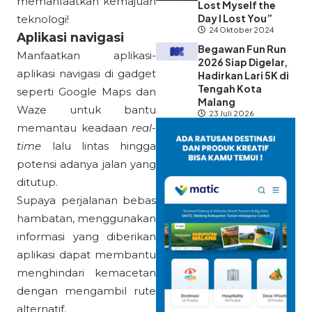
memanfaatkan kemajuan
Lost Myself the
Day I Lost You”
teknologi!
24 Oktober 2024
Aplikasi navigasi
Begawan Fun Run
Manfaatkan aplikasi-
2026 Siap Digelar,
aplikasi navigasi di gadget
Hadirkan Lari 5K di
Tengah Kota
seperti Google Maps dan
Malang
Waze untuk bantu
23 Juli 2026
memantau keadaan
real-
time
lalu lintas hingga
potensi adanya jalan yang
ditutup.
Supaya perjalanan bebas
hambatan, menggunakan
informasi yang diberikan
aplikasi dapat membantu
menghindari kemacetan
dengan mengambil rute
alternatif.