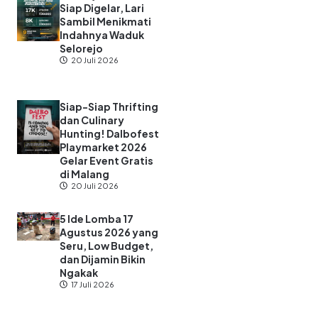
Siap Digelar, Lari
Sambil Menikmati
Indahnya Waduk
Selorejo
20 Juli 2026
Siap-Siap Thrifting
dan Culinary
Hunting! Dalbofest
Playmarket 2026
Gelar Event Gratis
di Malang
20 Juli 2026
5 Ide Lomba 17
Agustus 2026 yang
Seru, Low Budget,
dan Dijamin Bikin
Ngakak
17 Juli 2026