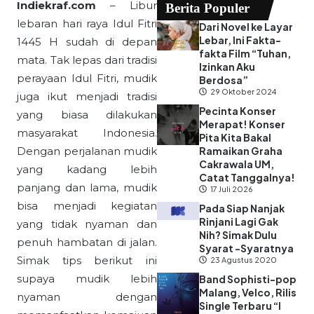
Indiekraf.com
– Libur
Berita Populer
lebaran hari raya Idul Fitri
Dari Novel ke Layar
Lebar, Ini Fakta-
1445 H sudah di depan
fakta Film “Tuhan,
mata. Tak lepas dari tradisi
Izinkan Aku
perayaan Idul Fitri, mudik
Berdosa”
29 Oktober 2024
juga ikut menjadi tradisi
Pecinta Konser
yang biasa dilakukan
Merapat! Konser
masyarakat Indonesia.
Pita Kita Bakal
Dengan perjalanan mudik
Ramaikan Graha
Cakrawala UM,
yang kadang lebih
Catat Tanggalnya!
panjang dan lama, mudik
17 Juli 2026
bisa menjadi kegiatan
Pada Siap Nanjak
Rinjani Lagi Gak
yang tidak nyaman dan
Nih? Simak Dulu
penuh hambatan di jalan.
Syarat -Syaratnya
Simak tips berikut ini
23 Agustus 2020
supaya mudik lebih
Band Sophisti-pop
Malang, Velco, Rilis
nyaman dengan
Single Terbaru “I