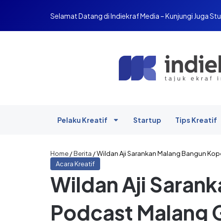
Selamat Datang di Indiekraf Media – Kunjungi Juga Stu
Pelaku Kreatif
Startup
Tips Kreatif
Home
/
Berita
/
Wildan Aji Sarankan Malang Bangun Kope
Acara Kreatif
Wildan Aji Sarank
Podcast Malang 