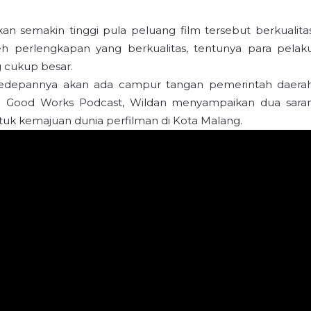
n semakin tinggi pula peluang film tersebut berkualita
eh perlengkapan yang berkualitas, tentunya para pelak
g cukup besar.
kedepannya akan ada campur tangan pemerintah daera
g Good Works Podcast, Wildan menyampaikan dua sara
uk kemajuan dunia perfilman di Kota Malang.