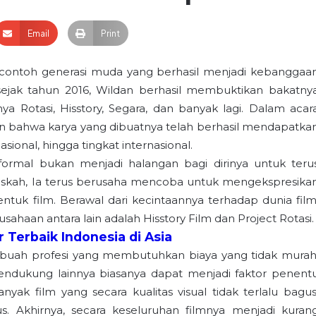
Email
Print
tu contoh generasi muda yang berhasil menjadi kebanggaa
sejak tahun 2016, Wildan berhasil membuktikan bakatny
a Rotasi, Hisstory, Segara, dan banyak lagi. Dalam acar
an bahwa karya yang dibuatnya telah berhasil mendapatka
sional, hingga tingkat internasional.
ormal bukan menjadi halangan bagi dirinya untuk teru
askah, Ia terus berusaha mencoba untuk mengekspresika
tuk film. Berawal dari kecintaannya terhadap dunia film
rusahaan antara lain adalah Hisstory Film dan Project Rotasi.
 Terbaik Indonesia di Asia
ebuah profesi yang membutuhkan biaya yang tidak murah
endukung lainnya biasanya dapat menjadi faktor penent
nyak film yang secara kualitas visual tidak terlalu bagus
us. Akhirnya, secara keseluruhan filmnya menjadi kuran