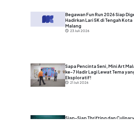
Begawan Fun Run 2026 Siap Dige
Hadirkan Lari 5K di Tengah Kota
Malang
23 Juli 2026
Sapa Pencinta Seni, Mini Art Ma
ke-7 Hadir Lagi Lewat Tema yan
Eksploratif!
21 Juli 2026
Siap-Siap Thrifting dan Culinar
Hunting! Dalbofest Playmarket
Gelar Event Gratis di Malang