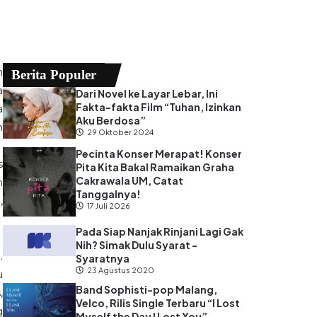
n
Berita Populer
a
Dari Novel ke Layar Lebar, Ini
Fakta-fakta Film “Tuhan, Izinkan
a
Aku Berdosa”
n
29 Oktober 2024
Pecinta Konser Merapat! Konser
s
Pita Kita Bakal Ramaikan Graha
Cakrawala UM, Catat
n
Tanggalnya!
,
17 Juli 2026
Pada Siap Nanjak Rinjani Lagi Gak
Nih? Simak Dulu Syarat -
.
Syaratnya
23 Agustus 2020
u
Band Sophisti-pop Malang,
,
Velco, Rilis Single Terbaru “I Lost
g
Myself the Day I Lost You”