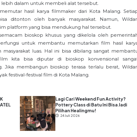
lebih dalam untuk membeli alat tersebut.
emutar hasil karya filmmaker dari Kota Malang. Setia
bisa ditonton oleh banyak masyarakat. Namun, Wilda
im platform yang bisa mendukung hal tersebut.
emacam bioskop khusus yang dikelola oleh pemerinta
 berfungsi untuk membantu memutarkan film hasil kary
 masyarakat luas. Hal ini bisa dibilang sangat membant
film kita bisa diputar di bioskop konvensional sanga
Jika membangun bioskop terasa terlalu berat, Wilda
 festival-festival film di Kota Malang.
MK
Lagi Cari Weekend Fun Activity?
MATEL
Pottery Class di Batu Ini Bisa Jadi
Pilihan Healingmu!
24 Juli 2026