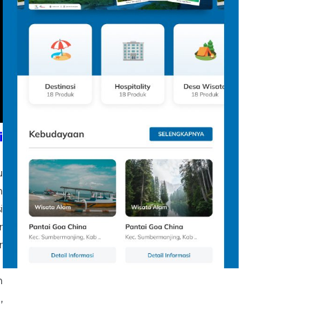
i
u
n
i
r
r
n
,