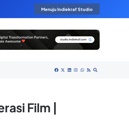
Menuju Indiekraf Studio
asi Film |