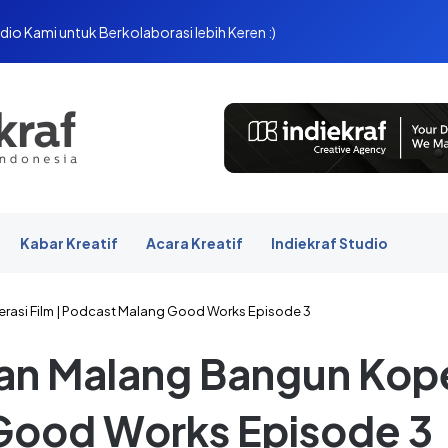
dio Kami untuk Berkolaborasi lebih Keren :)
Kabar Kreatif
Acara Kreatif
Indiekraf Studio
rasi Film | Podcast Malang Good Works Episode 3
an Malang Bangun Koper
Good Works Episode 3