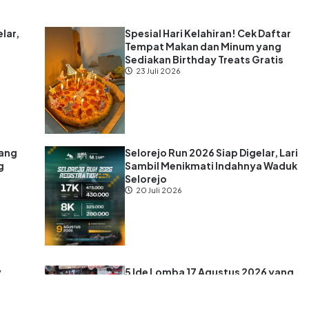
lar,
Spesial Hari Kelahiran! Cek Daftar
Tempat Makan dan Minum yang
Sediakan Birthday Treats Gratis
23 Juli 2026
lang
Selorejo Run 2026 Siap Digelar, Lari
g
Sambil Menikmati Indahnya Waduk
Selorejo
20 Juli 2026
y
5 Ide Lomba 17 Agustus 2026 yang
 2026
Seru, Low Budget, dan Dijamin Bikin
Ngakak