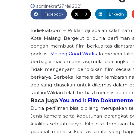
adminekraf
27 Mei 2021
Facebook
X
LinkedIn
Indiekraf.com – Wildan Aji adalah salah sa
Kota Malang. Bergelut di dunia perfilman 
dengan membuat film berkualitas diantarany
podcast
Malang Good Works
, Ia menceritak
berbagai macam prestasi, mulai dari tingkat na
Tidak mengenyam pendidikan film secara f
berkarya. Berbekal kamera dan lembaran n
apa yang dirasakan untuk dikemas dalam ben
saat ini Wildan telah berhasil merintis dua pe
Baca juga
You and I: Film Dokumenter
Dunia perfilman bisa dibilang merupakan s
Jenis kamera serta kebutuhan perangkat p
kualitas sebuah karya. Kita bisa temukan ba
padahal memiliki kualitas cerita yang bag