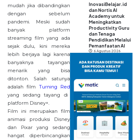
InovasiBelajar.id
mudah jika dibandingkan
dan Nortis AI
dengan sebelum
Academy untuk
pandemi. Meski sudah
Meningkatkan
Productivity Guru
banyak platform
dan Tenaga
streaming film yang ada
Pendidikan Melalui
Pemanfaatan AI
sejak dulu, kini mereka
6 Agustus 2026
lebih berjaya lagi karena
banyaknya tayangan
menarik yang bisa
ditonton. Salah satunya
adalah film
Turning Red
yang sedang tayang di
platform Disney+.
Film ini merupakan film
animasi produksi Disney
dan Pixar yang sedang
hangat diperbincangkan