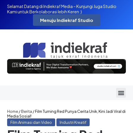
Selamat Datang di Indiekraf Media – Kunjungi Juga Studio
Kami untuk Berkolaborasi lebih Keren :)
Menuju Indiekraf Studio
Home
/
Berita
/
Film Turning Red Punya Cerita Unik, Kini Jadi Viral di
Media Sosial!
Film Animasi dan Video
Industri Kreatif