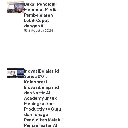
Bekali Pendidik
Membuat Media
Pembelajaran
Lebih Cepat
dengan AI
6 Agustus 2026
InovasiBelajar.id
Series #01:
Kolaborasi
InovasiBelajar.id
dan Nortis AI
Academy untuk
Meningkatkan
Productivity Guru
dan Tenaga
Pendidikan Melalui
Pemanfaatan AI