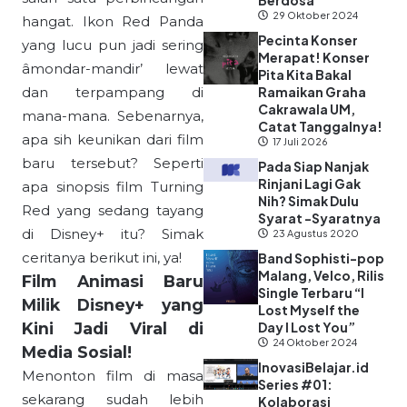
Berdosa”
29 Oktober 2024
hangat. Ikon Red Panda
Pecinta Konser
yang lucu pun jadi sering
Merapat! Konser
âmondar-mandir’ lewat
Pita Kita Bakal
dan terpampang di
Ramaikan Graha
Cakrawala UM,
mana-mana. Sebenarnya,
Catat Tanggalnya!
apa sih keunikan dari film
17 Juli 2026
baru tersebut? Seperti
Pada Siap Nanjak
Rinjani Lagi Gak
apa sinopsis film Turning
Nih? Simak Dulu
Red yang sedang tayang
Syarat -Syaratnya
di Disney+ itu? Simak
23 Agustus 2020
ceritanya berikut ini, ya!
Band Sophisti-pop
Malang, Velco, Rilis
Film Animasi Baru
Single Terbaru “I
Milik Disney+ yang
Lost Myself the
Kini Jadi Viral di
Day I Lost You”
24 Oktober 2024
Media Sosial!
InovasiBelajar.id
Menonton film di masa
Series #01:
sekarang sudah lebih
Kolaborasi