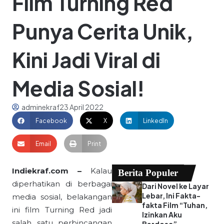
Film Turning Red
Punya Cerita Unik,
Kini Jadi Viral di
Media Sosial!
adminekraf
23 April 2022
Facebook
X
LinkedIn
Email
Print
Indiekraf.com –
Kalau
Berita Populer
diperhatikan di berbagai
Dari Novel ke Layar
Lebar, Ini Fakta-
media sosial, belakangan
fakta Film “Tuhan,
ini film Turning Red jadi
Izinkan Aku
salah satu perbincangan