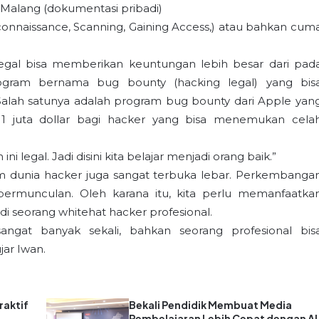
Malang (dokumentasi pribadi)
econnaissance, Scanning, Gaining Access,) atau bahkan cum
.
egal bisa memberikan keuntungan lebih besar dari pad
rogram bernama bug bounty (hacking legal) yang bis
Salah satunya adalah program bug bounty dari Apple yan
1 juta dollar bagi hacker yang bisa menemukan cela
ini legal. Jadi disini kita belajar menjadi orang baik.”
m dunia hacker juga sangat terbuka lebar. Perkembanga
bermunculan. Oleh karana itu, kita perlu memanfaatka
i seorang whitehat hacker profesional.
sangat banyak sekali, bahkan seorang profesional bis
jar Iwan.
raktif
Bekali Pendidik Membuat Media
Pembelajaran Lebih Cepat dengan AI