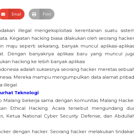
Email
Print
dakan illegal mengeksploitasi kerentanan suatu siste
. Kegiatan hacking biasa dilakukan oleh seorang hacker
maju seperti sekarang, banyak muncul aplikasi-aplikas
at. Dengan banyaknya aplikasi baru yang muncul jug
an hacking ke lebih banyak aplikasi
 Indonesia adalah suksesnya seorang hacker meretas sebua
ndonesia. Mereka mampu mengumpulkan data alamat pribad
 illegal.
Curhat Teknologi
ILo Malang bekerja sama dengan komunitas Malang Hacke
an Ethical Hacking. Acara tersebut mengundang du
i, Ketua National Cyber Security Defense, dan Abdulla
hacker dengan hacker. Seorang hacker melakukan tindaka