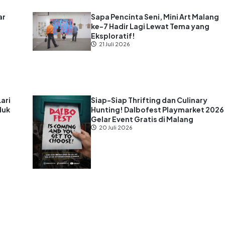
ar
Sapa Pencinta Seni, Mini Art Malang
ke-7 Hadir Lagi Lewat Tema yang
s
Eksploratif!
21 Juli 2026
Lari
Siap-Siap Thrifting dan Culinary
duk
Hunting! Dalbofest Playmarket 2026
Gelar Event Gratis di Malang
20 Juli 2026
025 | Telah terdaftar di Direktorat Jenderal Kekayaan Intelektual K