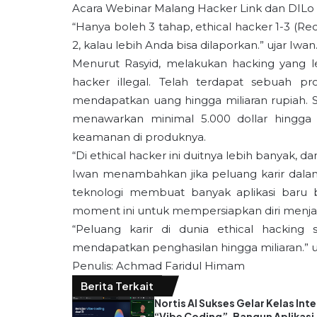
Acara Webinar Malang Hacker Link dan DILo 
“Hanya boleh 3 tahap, ethical hacker 1-3 (R
2, kalau lebih Anda bisa dilaporkan.” ujar Iwan
Menurut Rasyid, melakukan hacking yang l
hacker illegal. Telah terdapat sebuah p
mendapatkan uang hingga miliaran rupiah. 
menawarkan minimal 5.000 dollar hingga 
keamanan di produknya.
“Di ethical hacker ini duitnya lebih banyak, dan 
Iwan menambahkan jika peluang karir dala
teknologi membuat banyak aplikasi baru 
moment ini untuk mempersiapkan diri menjad
“Peluang karir di dunia ethical hacking 
mendapatkan penghasilan hingga miliaran.” u
Penulis: Achmad Faridul Himam
Berita Terkait
Nortis AI Sukses Gelar Kelas Inte
“Vibe Coding”, Bangun Aplikasi