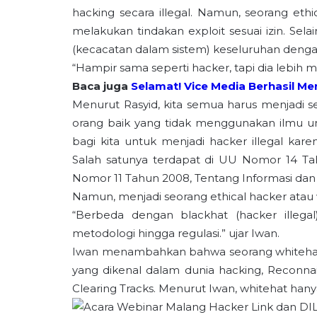
hacking secara illegal. Namun, seorang eth
melakukan tindakan exploit sesuai izin. Se
(kecacatan dalam sistem) keseluruhan denga
“Hampir sama seperti hacker, tapi dia lebih m
Baca juga
Selamat! Vice Media Berhasil 
Menurut Rasyid, kita semua harus menjadi s
orang baik yang tidak menggunakan ilmu unt
bagi kita untuk menjadi hacker illegal kar
Salah satunya terdapat di UU Nomor 14 Ta
Nomor 11 Tahun 2008, Tentang Informasi dan T
Namun, menjadi seorang ethical hacker atau
“Berbeda dengan blackhat (hacker illegal)
metodologi hingga regulasi.” ujar Iwan.
Iwan menambahkan bahwa seorang whitehat t
yang dikenal dalam dunia hacking, Reconnai
Clearing Tracks. Menurut Iwan, whitehat han