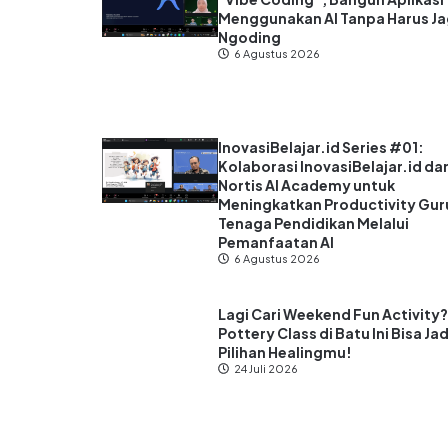
Menggunakan AI Tanpa Harus J
Ngoding
6 Agustus 2026
InovasiBelajar.id Series #01:
Kolaborasi InovasiBelajar.id da
Nortis AI Academy untuk
Meningkatkan Productivity Gur
Tenaga Pendidikan Melalui
Pemanfaatan AI
6 Agustus 2026
Lagi Cari Weekend Fun Activity
Pottery Class di Batu Ini Bisa Jad
Pilihan Healingmu!
24 Juli 2026