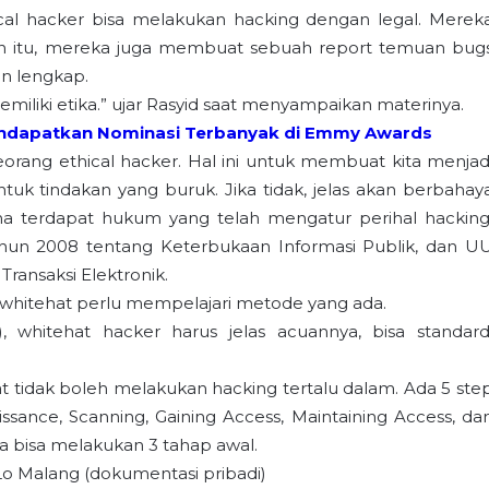
ical hacker bisa melakukan hacking dengan legal. Merek
lain itu, mereka juga membuat sebuah report temuan bug
n lengkap.
emiliki etika.” ujar Rasyid saat menyampaikan materinya.
Mendapatkan Nominasi Terbanyak di Emmy Awards
eorang ethical hacker. Hal ini untuk membuat kita menjad
uk tindakan yang buruk. Jika tidak, jelas akan berbahay
ena terdapat hukum yang telah mengatur perihal hacking
hun 2008 tentang Keterbukaan Informasi Publik, dan U
ransaksi Elektronik.
 whitehat perlu mempelajari metode yang ada.
, whitehat hacker harus jelas acuannya, bisa standard
idak boleh melakukan hacking tertalu dalam. Ada 5 ste
ssance, Scanning, Gaining Access, Maintaining Access, da
ya bisa melakukan 3 tahap awal.