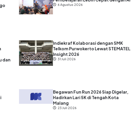
ago
6 Agustus 2026
Indiekraf Kolaborasi dengan SMK
n
Telkom Purwokerto Lewat STEMATEL
Insight 2026
u dan
31 Juli 2026
?
Begawan Fun Run 2026 Siap Digelar,
i
Hadirkan Lari 5K di Tengah Kota
Malang
23 Juli 2026