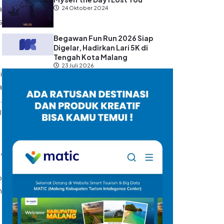
a
24 Oktober 2024
s
Begawan Fun Run 2026 Siap
Digelar, Hadirkan Lari 5K di
Tengah Kota Malang
23 Juli 2026
i
a
.
U
,
p
n