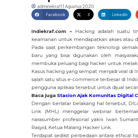
adminekraf
11 Agustus 2020
Facebook
X
LinkedIn
Indiekraf.com –
Hacking adalah suatu tin
keamanan untuk mendapatkan akses atau data
Pada saat perkembangan teknologi semakin 
baru yang bisa digunakan oleh masyarak
membuka peluang bagi hacker untuk melakuk
Kasus hacking yang sempat menjadi viral di
salah satu situs e-commerce terbesar di I
pengguna aplikasi tersebut untuk dijual secara
Baca juga
Stasion Ajak Komunitas Digital 
Dengan berlatar belakang hal tersebut, D
Link (MHL) menggelar webinar bertemak
narasumber profesional yakni Iwan Sumantr
Rasyid, Ketua Malang Hacker Link.
Terdapat sedikit perbedaan antara ethical 