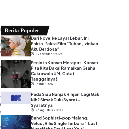
m
Berita Populer
.
Dari Novel ke Layar Lebar, Ini
Fakta-fakta Film “Tuhan, Izinkan
i
Aku Berdosa”
a
29 Oktober 2024
Pecinta Konser Merapat! Konser
h
Pita Kita Bakal Ramaikan Graha
Cakrawala UM, Catat
i
Tanggalnya!
17 Juli 2026
Pada Siap Nanjak Rinjani Lagi Gak
r
Nih? Simak Dulu Syarat -
a
Syaratnya
23 Agustus 2020
h
Band Sophisti-pop Malang,
Velco, Rilis Single Terbaru “I Lost
n
Myself the Day I Lost You”