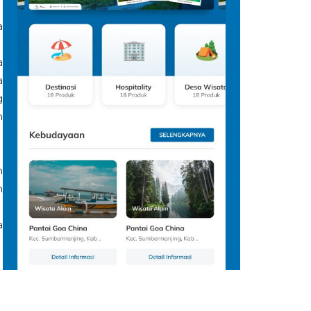
a
a
a
g
h
n
n
a