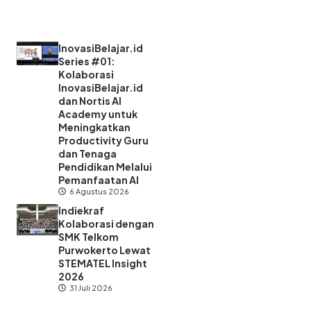
InovasiBelajar.id
Series #01:
Kolaborasi
InovasiBelajar.id
dan Nortis AI
Academy untuk
Meningkatkan
Productivity Guru
dan Tenaga
Pendidikan Melalui
Pemanfaatan AI
6 Agustus 2026
Indiekraf
Kolaborasi dengan
SMK Telkom
Purwokerto Lewat
STEMATEL Insight
2026
31 Juli 2026