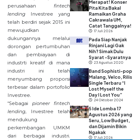
Merapat! Konser
perusahaan
fintech
Pita Kita Bakal
lending
Investree yang
Ramaikan Graha
Cakrawala UM,
telah berdiri sejak 2015 ini
Catat Tanggalnya!
mewujudkan
17 Juli 2026
dukungannya melalui
Pada Siap Nanjak
Rinjani Lagi Gak
dorongan pertumbuhan
Nih? Simak Dulu
dan pembiayaan di
Syarat -Syaratnya
industrti kreatif di mana
23 Agustus 2020
industri ini telah
Band Sophisti-pop
Malang, Velco, Rilis
menyumbang proporsi
Single Terbaru “I
terbesar dalam portofolio
Lost Myself the
Day I Lost You”
Investree.
24 Oktober 2024
“Sebagai
pioneer fintech
5 Ide Lomba 17
lending
, Investree telah
Agustus 2026 yang
mendukung
Seru, Low Budget,
dan Dijamin Bikin
perkembangan UMKM
Ngakak
dari berbagai industri.
17 Juli 2026