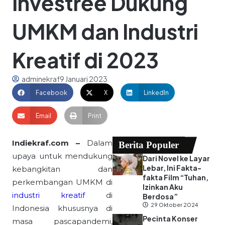
Investree Dukung
UMKM dan Industri
Kreatif di 2023
adminekraf
9 Januari 2023
Facebook
X
LinkedIn
Email
Print
Indiekraf.com –
Dalam
Berita Populer
upaya untuk mendukung
Dari Novel ke Layar
Lebar, Ini Fakta-
kebangkitan dan
fakta Film “Tuhan,
perkembangan UMKM di
Izinkan Aku
industri kreatif
di
Berdosa”
29 Oktober 2024
Indonesia khususnya di
Pecinta Konser
masa pascapandemi,