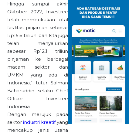
Hingga sampai akhir
Oktober 2022, Investree
telah membukukan total
fasilitas pinjaman sebesar
Rp15,6 triliun, dan kita juga
telah menyalurkan
sebesar Rp12,1 triliun
pinjaman ke berbagai
macam sektor dan
UMKM yang ada di
Indonesia,” tutur Salman
Baharuddin selaku Chief
Officer Investree
Indonesia
Dengan merujuk pada
sektor
industri kreatif
yang
mencakup jenis usaha