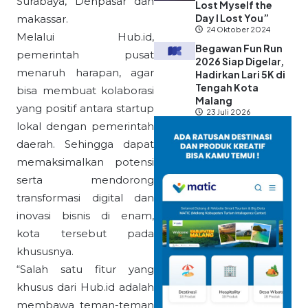
Surabaya, Denpasar dan
Lost Myself the
Day I Lost You”
makassar.
24 Oktober 2024
Melalui Hub.id,
Begawan Fun Run
pemerintah pusat
2026 Siap Digelar,
menaruh harapan, agar
Hadirkan Lari 5K di
Tengah Kota
bisa membuat kolaborasi
Malang
yang positif antara startup
23 Juli 2026
lokal dengan pemerintah
daerah. Sehingga dapat
memaksimalkan potensi
serta mendorong
transformasi digital dan
inovasi bisnis di enam,
kota tersebut pada
khususnya.
“Salah satu fitur yang
khusus dari Hub.id adalah
membawa teman-teman