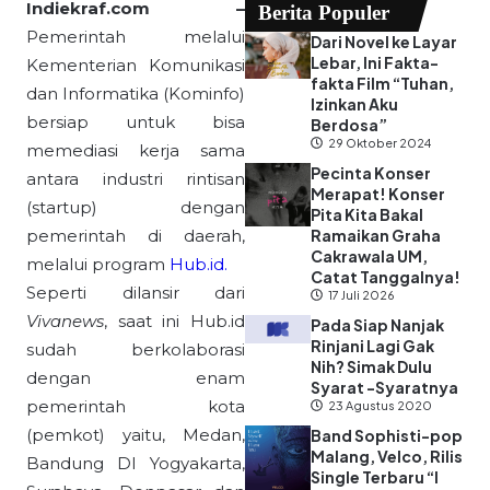
Indiekraf.com –
Berita Populer
Pemerintah melalui
Dari Novel ke Layar
Lebar, Ini Fakta-
Kementerian Komunikasi
fakta Film “Tuhan,
dan Informatika (Kominfo)
Izinkan Aku
bersiap untuk bisa
Berdosa”
29 Oktober 2024
memediasi kerja sama
Pecinta Konser
antara industri rintisan
Merapat! Konser
(startup) dengan
Pita Kita Bakal
pemerintah di daerah,
Ramaikan Graha
Cakrawala UM,
melalui program
Hub.id.
Catat Tanggalnya!
Seperti dilansir dari
17 Juli 2026
Vivanews
, saat ini Hub.id
Pada Siap Nanjak
Rinjani Lagi Gak
sudah berkolaborasi
Nih? Simak Dulu
dengan enam
Syarat -Syaratnya
pemerintah kota
23 Agustus 2020
(pemkot) yaitu, Medan,
Band Sophisti-pop
Malang, Velco, Rilis
Bandung DI Yogyakarta,
Single Terbaru “I