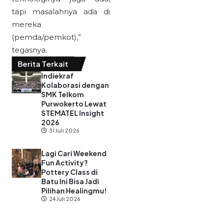
tapi masalahnya ada di
mereka
(pemda/pemkot),”
tegasnya.
Berita Terkait
Indiekraf
Kolaborasi dengan
SMK Telkom
Purwokerto Lewat
STEMATEL Insight
2026
31 Juli 2026
Lagi Cari Weekend
Fun Activity?
Pottery Class di
Batu Ini Bisa Jadi
Pilihan Healingmu!
24 Juli 2026