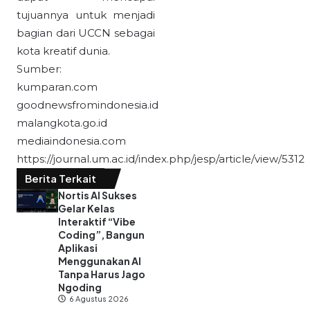
tujuannya untuk menjadi
bagian dari UCCN sebagai
kota kreatif dunia.
Sumber:
kumparan.com
goodnewsfromindonesia.id
malangkota.go.id
mediaindonesia.com
https://journal.um.ac.id/index.php/jesp/article/view/5312
Berita Terkait
Nortis AI Sukses
Gelar Kelas
Interaktif “Vibe
Coding”, Bangun
Aplikasi
Menggunakan AI
Tanpa Harus Jago
Ngoding
6 Agustus 2026