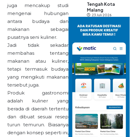
Tengah Kota
juga mencakup studi
Malang
mengenai hubungan
23 Juli 2026
antara budaya dan
makanan sebagai
pusatnya seni kuliner.
Jadi tidak sekadar
membahas tentang
makanan atau kuliner,
tetapi termasuk budaya
yang mengikuti makanan
tersebut juga.
Produk gastronomi
adalah kuliner yang
berada di daerah tertentu
dan dibuat sesuai resep
turun temurun. Biasanya
dengan konsep seperti ini,