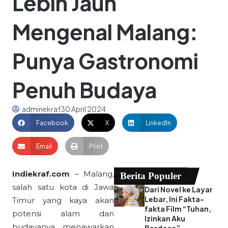
Lebih Jauh
Mengenal Malang:
Punya Gastronomi
Penuh Budaya
adminekraf
30 April 2024
Facebook
X
LinkedIn
Email
Print
Indiekraf.com
– Malang,
Berita Populer
salah satu kota di Jawa
Dari Novel ke Layar
Lebar, Ini Fakta-
Timur yang kaya akan
fakta Film “Tuhan,
potensi alam dan
Izinkan Aku
budayanya, menawarkan