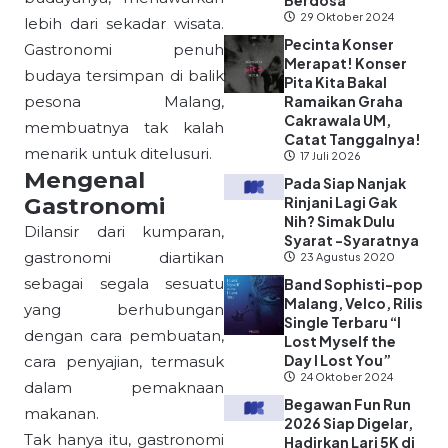
Berdosa”
29 Oktober 2024
lebih dari sekadar wisata.
Pecinta Konser
Gastronomi penuh
Merapat! Konser
budaya tersimpan di balik
Pita Kita Bakal
pesona Malang,
Ramaikan Graha
Cakrawala UM,
membuatnya tak kalah
Catat Tanggalnya!
menarik untuk ditelusuri.
17 Juli 2026
Mengenal
Pada Siap Nanjak
Gastronomi
Rinjani Lagi Gak
Nih? Simak Dulu
Dilansir dari kumparan,
Syarat -Syaratnya
gastronomi diartikan
23 Agustus 2020
sebagai segala sesuatu
Band Sophisti-pop
Malang, Velco, Rilis
yang berhubungan
Single Terbaru “I
dengan cara pembuatan,
Lost Myself the
Day I Lost You”
cara penyajian, termasuk
24 Oktober 2024
dalam pemaknaan
Begawan Fun Run
makanan.
2026 Siap Digelar,
Tak hanya itu, gastronomi
Hadirkan Lari 5K di