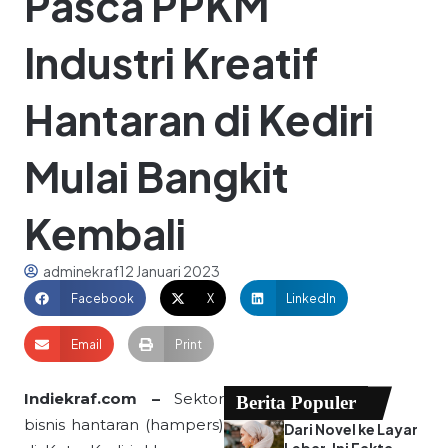
Pasca PPKM
Industri Kreatif
Hantaran di Kediri
Mulai Bangkit
Kembali
adminekraf
12 Januari 2023
Facebook
X
LinkedIn
Email
Print
Indiekraf.com –
Sektor
Berita Populer
bisnis hantaran (hampers)
Dari Novel ke Layar