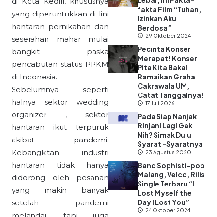
Lebar, Ini Fakta-
di Kota Kediri, khususnya
fakta Film “Tuhan,
yang diperuntukkan di lini
Izinkan Aku
hantaran pernikahan dan
Berdosa”
29 Oktober 2024
seserahan mahar mulai
Pecinta Konser
bangkit paska
Merapat! Konser
pencabutan status PPKM
Pita Kita Bakal
di Indonesia.
Ramaikan Graha
Cakrawala UM,
Sebelumnya seperti
Catat Tanggalnya!
halnya sektor wedding
17 Juli 2026
organizer , sektor
Pada Siap Nanjak
Rinjani Lagi Gak
hantaran ikut terpuruk
Nih? Simak Dulu
akibat pandemi.
Syarat -Syaratnya
Kebangkitan industri
23 Agustus 2020
hantaran tidak hanya
Band Sophisti-pop
Malang, Velco, Rilis
didorong oleh pesanan
Single Terbaru “I
yang makin banyak
Lost Myself the
Day I Lost You”
setelah pandemi
24 Oktober 2024
melandai, tapi juga