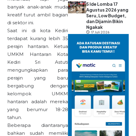
5 Ide Lomba 17
banyak anak-anak muda
Agustus 2026 yang
kreatif turut ambil bagian
Seru, Low Budget,
dan Dijamin Bikin
di sektor ini.
Ngakak
Saat ini di kota Kediri
17 Juli 2026
terdapat kurang lebih 35
perajin hantaran. Ketua
UMKM Hantaran Kota
Kediri Sri Astuti
mengungkapkan para
perajin yang baru
bergabung dengan
kelompok UMKM
hantaran adalah mereka
yang berumur 18-28
tahun.
Beberapa diantaranya
bahkan sudah memiliki