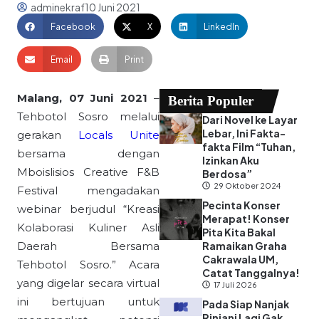
adminekraf
10 Juni 2021
Facebook
X
LinkedIn
Email
Print
Malang, 07 Juni 2021
–
Berita Populer
Tehbotol Sosro melalui
Dari Novel ke Layar
Lebar, Ini Fakta-
gerakan
Locals Unite
fakta Film “Tuhan,
bersama dengan
Izinkan Aku
Mboislisios Creative F&B
Berdosa”
29 Oktober 2024
Festival mengadakan
Pecinta Konser
webinar berjudul “Kreasi
Merapat! Konser
Kolaborasi Kuliner Asli
Pita Kita Bakal
Daerah Bersama
Ramaikan Graha
Cakrawala UM,
Tehbotol Sosro.” Acara
Catat Tanggalnya!
yang digelar secara virtual
17 Juli 2026
ini bertujuan untuk
Pada Siap Nanjak
Rinjani Lagi Gak