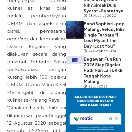
mengangkat potensi
Nih? Simak Dulu
kuliner asli khas lokal
Syarat -Syaratnya
melalui pemberdayaan
23 Agustus 2020
UMKM dari aspek ilmu
Band Sophisti-pop
Malang, Velco, Rilis
bisnis, pemasaran,
Single Terbaru “I
branding
, dan komunikasi.
Lost Myself the
Day I Lost You”
Dalam kegiatan yang
24 Oktober 2024
dilakukan secara daring
Begawan Fun Run
tersebut, Tehbotol Sosro
2026 Siap Digelar,
berkolaborasi dengan
Hadirkan Lari 5K di
Tengah Kota
kurang lebih 100 pelaku
Malang
UMKM (Usaha Mikro Kecil
23 Juli 2026
Menengah) di bidang
kuliner se-Malang Raya.
“Gerakan Locals Unite ini
diluncurkan pada tanggal
12 Agustus 2020 sebagai
sebuah
platform
untuk