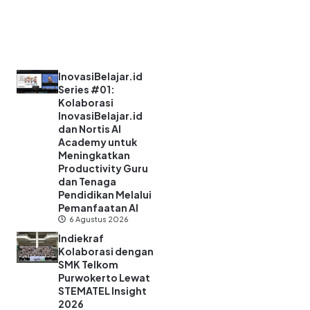
InovasiBelajar.id
Series #01:
Kolaborasi
InovasiBelajar.id
dan Nortis AI
Academy untuk
Meningkatkan
Productivity Guru
dan Tenaga
Pendidikan Melalui
Pemanfaatan AI
6 Agustus 2026
Indiekraf
Kolaborasi dengan
SMK Telkom
Purwokerto Lewat
STEMATEL Insight
2026