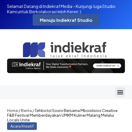
Selamat Datang di Indiekraf Media – Kunjungi Juga Studio
Kami untuk Berkolaborasi lebih Keren :)
Menuju Indiekraf Studio
Home
/
Berita
/
Tehbotol Sosro Bersama Mboislisios Creative
F&B Festival Memberdayakan UMKM Kuliner Malang Melalui
Locals Unite
Acara Kreatif