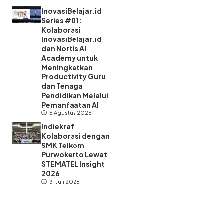
InovasiBelajar.id
Series #01:
Kolaborasi
InovasiBelajar.id
dan Nortis AI
Academy untuk
Meningkatkan
Productivity Guru
dan Tenaga
Pendidikan Melalui
Pemanfaatan AI
6 Agustus 2026
Indiekraf
Kolaborasi dengan
SMK Telkom
Purwokerto Lewat
STEMATEL Insight
2026
31 Juli 2026