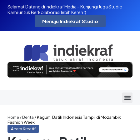
Selamat Datang di Indiekraf Media – Kunjungi Juga Studio
Kami untuk Berkolaborasi lebih Keren :)
Menuju Indiekraf Studio
Home
/
Berita
/
Kagum, Batik Indonesia Tampil di Mozambik
Fashion Week
Acara Kreatif