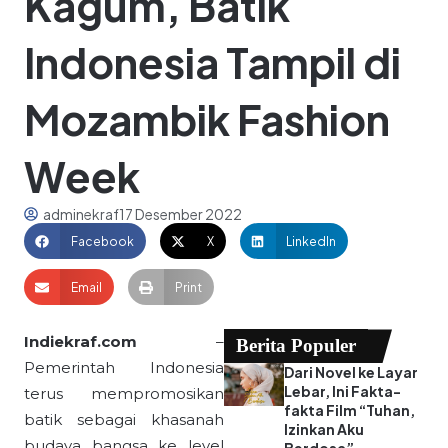
Kagum, Batik
Indonesia Tampil di
Mozambik Fashion
Week
adminekraf
17 Desember 2022
Facebook
X
LinkedIn
Email
Print
Indiekraf.com
–
Berita Populer
Pemerintah Indonesia
Dari Novel ke Layar
Lebar, Ini Fakta-
terus mempromosikan
fakta Film “Tuhan,
batik sebagai khasanah
Izinkan Aku
budaya bangsa ke level