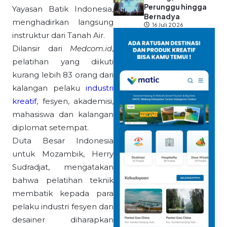
Perunggu hingga
Yayasan Batik Indonesia,
Bernadya
menghadirkan langsung
16 Juli 2026
instruktur dari Tanah Air.
Dilansir dari
Medcom.id
,
pelatihan yang diikuti
kurang lebih 83 orang dari
kalangan pelaku
industri
kreatif
, fesyen, akademisi,
mahasiswa dan kalangan
diplomat setempat.
Duta Besar Indonesia
untuk Mozambik, Herry
Sudradjat, mengatakan
bahwa pelatihan teknik
membatik kepada para
pelaku industri fesyen dan
desainer diharapkan