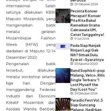
Berdosa”
29 Oktober 2024
internasional. Salah
Pecinta Konser
satunya dilakukan KBRI
Merapat! Konser
Maputo Mozambik, yang
Pita Kita Bakal
mengenalkan batik
Ramaikan Graha
Cakrawala UM,
melalui gelaran
Catat Tanggalnya!
Mozambique Fashion
17 Juli 2026
Week (MFW) yang
Pada Siap Nanjak
Rinjani Lagi Gak
diadakan di Maputo 12-14
Nih? Simak Dulu
Desember 2022.
Syarat -Syaratnya
Pengenalan batik
23 Agustus 2020
tersebut, dilakukan
Band Sophisti-pop
Malang, Velco, Rilis
melalui workshop selama
Single Terbaru “I
tiga hari. Dengan
Lost Myself the
Day I Lost You”
menggandeng Federasi
24 Oktober 2024
Industri dan Ekonomi
Paradic Fest Vol.3
Kreatif Mozambik dan
Siap Guncang
Asosiasi Wanita Baobab,
Malang, Hadirkan