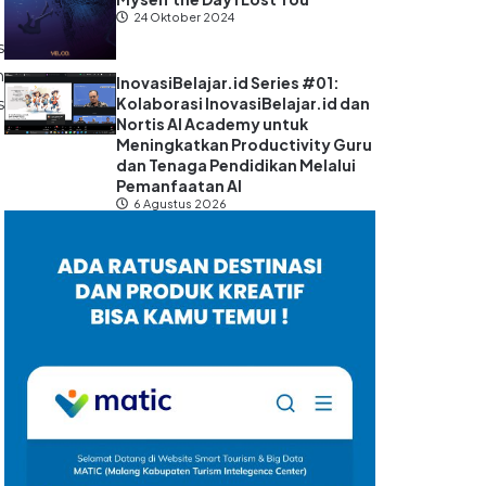
24 Oktober 2024
s
n
InovasiBelajar.id Series #01:
Kolaborasi InovasiBelajar.id dan
s
Nortis AI Academy untuk
Meningkatkan Productivity Guru
dan Tenaga Pendidikan Melalui
Pemanfaatan AI
6 Agustus 2026