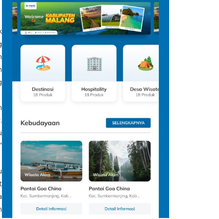
k
g
n
h
g
n
.
i
”
u
t
a
n