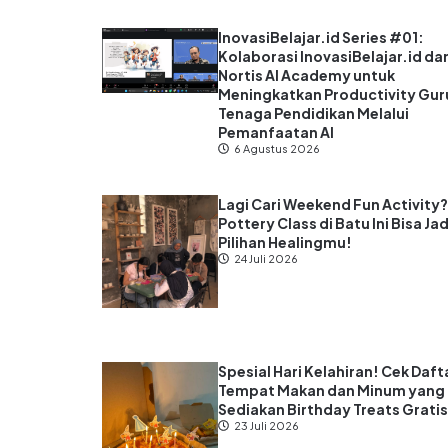
InovasiBelajar.id Series #01:
Kolaborasi InovasiBelajar.id da
Nortis AI Academy untuk
Meningkatkan Productivity Gur
Tenaga Pendidikan Melalui
Pemanfaatan AI
6 Agustus 2026
Lagi Cari Weekend Fun Activity
Pottery Class di Batu Ini Bisa Jad
Pilihan Healingmu!
24 Juli 2026
Spesial Hari Kelahiran! Cek Daft
Tempat Makan dan Minum yang
Sediakan Birthday Treats Grati
23 Juli 2026