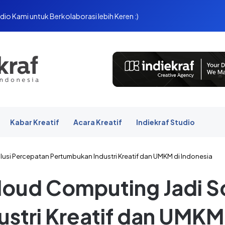
dio Kami untuk Berkolaborasi lebih Keren :)
Kabar Kreatif
Acara Kreatif
Indiekraf Studio
lusi Percepatan Pertumbukan Industri Kreatif dan UMKM di Indonesia
loud Computing Jadi S
stri Kreatif dan UMKM 