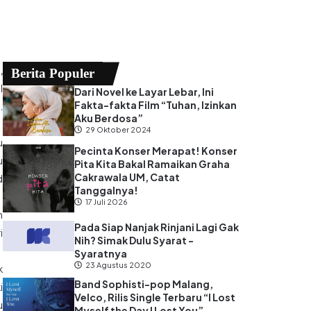
,
Berita Populer
l
Dari Novel ke Layar Lebar, Ini
Fakta-fakta Film “Tuhan, Izinkan
.
Aku Berdosa”
29 Oktober 2024
u
Pecinta Konser Merapat! Konser
u
Pita Kita Bakal Ramaikan Graha
Cakrawala UM, Catat
d
Tanggalnya!
17 Juli 2026
h
Pada Siap Nanjak Rinjani Lagi Gak
i
Nih? Simak Dulu Syarat -
Syaratnya
23 Agustus 2020
k
Band Sophisti-pop Malang,
i
Velco, Rilis Single Terbaru “I Lost
u
Myself the Day I Lost You”