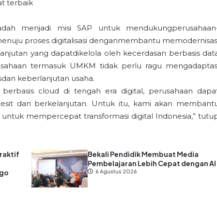
 terbaik
sudah menjadi misi SAP untuk mendukungperusahaan
t menuju proses digitalisasi denganmembantu memodernisas
anjutan yang dapatdikelola oleh kecerdasan berbasis dat
rusahaan termasuk UMKM tidak perlu ragu mengadaptas
sdan keberlanjutan usaha.
 berbasis cloud di tengah era digital, perusahaan dapa
esit dan berkelanjutan. Untuk itu, kami akan membant
ntuk mempercepat transformasi digital Indonesia,” tutu
raktif
Bekali Pendidik Membuat Media
Pembelajaran Lebih Cepat dengan AI
ago
6 Agustus 2026