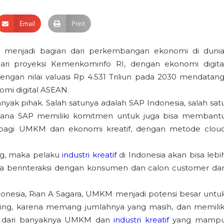
Email
Print
h menjadi bagian dari perkembangan ekonomi di dunia
 dari proyeksi Kemenkominfo RI, dengan ekonomi digita
ngan nilai valuasi Rp 4.531 Triliun pada 2030 mendatang
omi digital ASEAN.
nyak pihak. Salah satunya adalah SAP Indonesia, salah sat
Dimana SAP memiliki komitmen untuk juga bisa membant
ya bagi UMKM dan ekonomi kreatif, dengan metode clou
g, maka pelaku
industri kreatif
di Indonesia akan bisa lebi
rta berinteraksi dengan konsumen dan calon customer dar
donesia, Rian A Sagara, UMKM menjadi potensi besar untu
uting, karena memang jumlahnya yang masih, dan memilik
kti dari banyaknya UMKM dan
industri kreatif
yang mamp