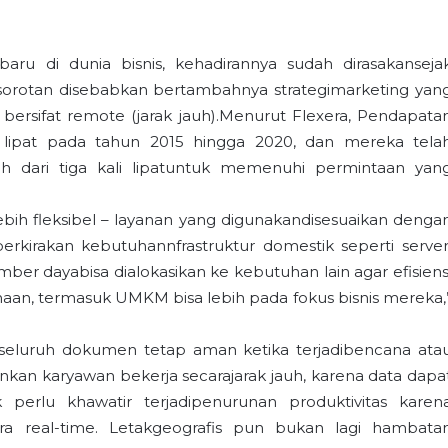
ru di dunia bisnis, kehadirannya sudah dirasakanseja
 sorotan disebabkan bertambahnya strategimarketing yan
ersifat remote (jarak jauh).Menurut Flexera, Pendapata
i lipat pada tahun 2015 hingga 2020, dan mereka tela
ih dari tiga kali lipatuntuk memenuhi permintaan yan
lebih fleksibel – layanan yang digunakandisesuaikan denga
rkirakan kebutuhannfrastruktur domestik seperti server
 dayabisa dialokasikan ke kebutuhan lain agar efisiens
aan, termasuk UMKM bisa lebih pada fokus bisnis mereka,
seluruh dokumen tetap aman ketika terjadibencana ata
inkan karyawan bekerja secarajarak jauh, karena data dapa
 perlu khawatir terjadipenurunan produktivitas karen
a real-time. Letakgeografis pun bukan lagi hambata