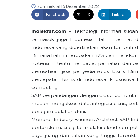
adminekraf
16 Desember 2022
Facebook
X
LinkedIn
Indiekraf.com –
Teknologi informasi suda
termasuk juga Indonesia. Hal ini terlihat
Indonesia yang diperkirakan akan tumbuh de
Dimana hal ini merupakan 42% dari nilai ekon
Potensi ini tentu mendapat perhatian dari ba
perusahaan jasa penyedia solusi bisnis. 
percepatan bisnis di Indonesia, khususn
computing.
SAP berpandangan dengan cloud computin
mudah mengakses data, integrasi bisnis, se
beragam belahan dunia.
Menurut Industry Business Architect SAP In
bertansformasi digital melalui cloud comp
daya juang dan tahan yang tinggi. Terbu