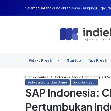
Selamat Datang di Indiekraf Media – Kunjungi Juga Stu
Pelaku Kreatif
Startup
Tips Kreatif
Home
/
Berita
/
SAP Indonesia: Cloud Computing Jadi So
Aplikasi Digital dan Game
Industri Kreatif
SAP Indonesia: C
Pertumbukan Indu