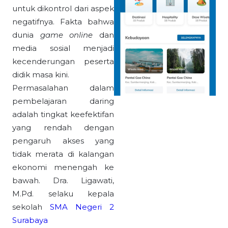
untuk dikontrol dari aspek
negatifnya. Fakta bahwa
dunia
g
ame
o
nline
dan
media sosial menjadi
kecenderungan peserta
didik masa kini.
Permasalahan dalam
pembelajaran daring
adalah tingkat keefektifan
yang rendah dengan
pengaruh akses yang
tidak merata di kalangan
ekonomi menengah ke
bawah. Dra. Ligawati,
M.Pd. selaku kepala
sekolah
SMA Negeri 2
Surabaya