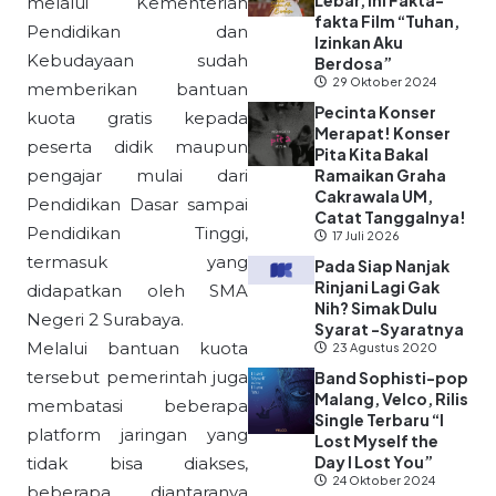
Lebar, Ini Fakta-
melalui Kementerian
fakta Film “Tuhan,
Pendidikan dan
Izinkan Aku
Kebudayaan sudah
Berdosa”
29 Oktober 2024
memberikan bantuan
Pecinta Konser
kuota gratis kepada
Merapat! Konser
peserta didik maupun
Pita Kita Bakal
pengajar mulai dari
Ramaikan Graha
Cakrawala UM,
Pendidikan Dasar sampai
Catat Tanggalnya!
Pendidikan Tinggi,
17 Juli 2026
termasuk yang
Pada Siap Nanjak
Rinjani Lagi Gak
didapatkan oleh SMA
Nih? Simak Dulu
Negeri 2 Surabaya.
Syarat -Syaratnya
Melalui bantuan kuota
23 Agustus 2020
tersebut pemerintah juga
Band Sophisti-pop
Malang, Velco, Rilis
membatasi beberapa
Single Terbaru “I
platform jaringan yang
Lost Myself the
Day I Lost You”
tidak bisa diakses,
24 Oktober 2024
beberapa diantaranya