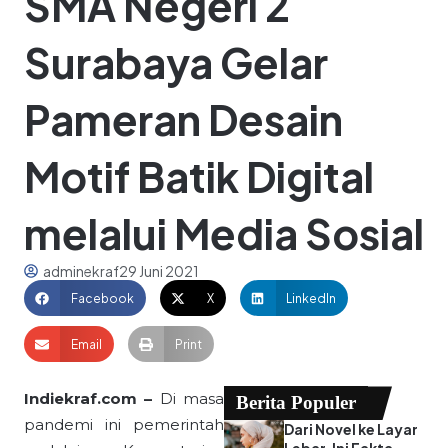
SMA Negeri 2
Surabaya Gelar
Pameran Desain
Motif Batik Digital
melalui Media Sosial
adminekraf
29 Juni 2021
Facebook
X
LinkedIn
Email
Print
Indiekraf.com –
Di masa
Berita Populer
pandemi ini pemerintah
Dari Novel ke Layar