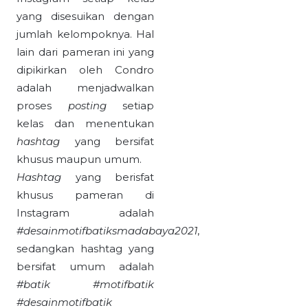
yang disesuikan dengan
jumlah kelompoknya. Hal
lain dari pameran ini yang
dipikirkan oleh Condro
adalah menjadwalkan
proses
posting
setiap
kelas dan menentukan
has
h
tag
yang bersifat
khusus maupun umum.
Has
h
tag
yang berisfat
khusus pameran di
Instagram adalah
#desainmotifbatiksmadabaya2021
,
sedangkan hashtag yang
bersifat umum adalah
#batik #motifbatik
#desainmotifbatik