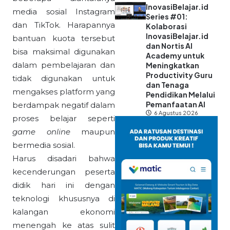
InovasiBelajar.id
media sosial Instagram
Series #01:
dan TikTok. Harapannya
Kolaborasi
InovasiBelajar.id
bantuan kuota tersebut
dan Nortis AI
bisa maksimal digunakan
Academy untuk
dalam pembelajaran dan
Meningkatkan
Productivity Guru
tidak digunakan untuk
dan Tenaga
mengakses platform yang
Pendidikan Melalui
Pemanfaatan AI
berdampak negatif dalam
6 Agustus 2026
proses belajar seperti
game online
maupun
bermedia sosial.
Harus disadari bahwa
kecenderungan peserta
didik hari ini dengan
teknologi khususnya di
kalangan ekonomi
menengah ke atas sulit