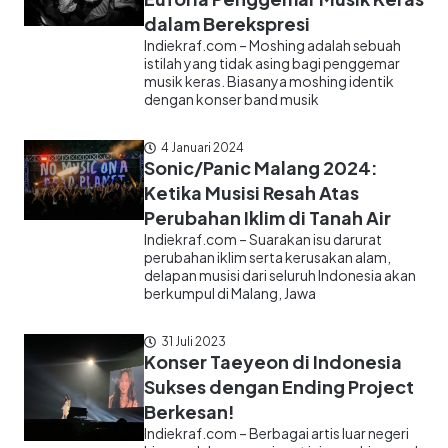
dalam Berekspresi
Indiekraf.com – Moshing adalah sebuah
istilah yang tidak asing bagi penggemar
musik keras. Biasanya moshing identik
dengan konser band musik
4 Januari 2024
Sonic/Panic Malang 2024:
Ketika Musisi Resah Atas
Perubahan Iklim di Tanah Air
Indiekraf.com – Suarakan isu darurat
perubahan iklim serta kerusakan alam,
delapan musisi dari seluruh Indonesia akan
berkumpul di Malang, Jawa
31 Juli 2023
Konser Taeyeon di Indonesia
Sukses dengan Ending Project
Berkesan!
Indiekraf.com – Berbagai artis luar negeri