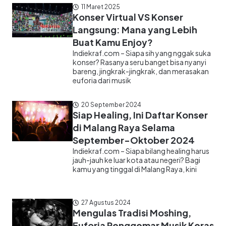
11 Maret 2025
Konser Virtual VS Konser
Langsung: Mana yang Lebih
Buat Kamu Enjoy?
Indiekraf.com – Siapa sih yang nggak suka
konser? Rasanya seru banget bisa nyanyi
bareng, jingkrak-jingkrak, dan merasakan
euforia dari musik
20 September 2024
Siap Healing, Ini Daftar Konser
di Malang Raya Selama
September-Oktober 2024
Indiekraf.com – Siapa bilang healing harus
jauh-jauh ke luar kota atau negeri? Bagi
kamu yang tinggal di Malang Raya, kini
27 Agustus 2024
Mengulas Tradisi Moshing,
Euforia Penggemar Musik Keras