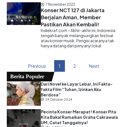
7 November 2022
Konser NCT 127 di Jakarta
Berjalan Aman, Member
Pastikan Akan Kembali!
Indiekraf.com – Akhir-akhir ini, Indonesia
tengah banyak melangsungkan festival
atau konser musik. Pengisi acaranya tak
hanya datang dari penyanyi lokal
Previous
1
2
Next
Berita Populer
Dari Novel ke Layar Lebar, Ini Fakta-
fakta Film “Tuhan, Izinkan Aku
Berdosa”
29 Oktober 2024
Pecinta Konser Merapat! Konser Pita
Kita Bakal Ramaikan Graha Cakrawala
UM, Catat Tanggalnya!