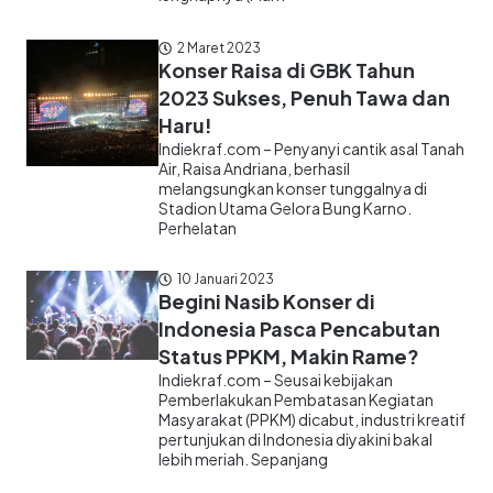
2 Maret 2023
Konser Raisa di GBK Tahun
2023 Sukses, Penuh Tawa dan
Haru!
Indiekraf.com – Penyanyi cantik asal Tanah
Air, Raisa Andriana, berhasil
melangsungkan konser tunggalnya di
Stadion Utama Gelora Bung Karno.
Perhelatan
10 Januari 2023
Begini Nasib Konser di
Indonesia Pasca Pencabutan
Status PPKM, Makin Rame?
Indiekraf.com – Seusai kebijakan
Pemberlakukan Pembatasan Kegiatan
Masyarakat (PPKM) dicabut, industri kreatif
pertunjukan di Indonesia diyakini bakal
lebih meriah. Sepanjang