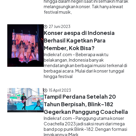
hingga dalam negeri saat ini semakin marak
melangsungkan konser. Tak hanya lewat
festival musik,
27 Juni 2023
Konser aespa di Indonesia
Berhasil Kagetkan Para
Member, Kok Bisa?
Indiekraf.com – Beberapa waktu
belakangan, Indonesia banyak
mendatangkan berbagai musisi terkenal di
berbagai acara. Mulai dari konser tunggal
hingga festival
15 April 2023
Tampil Perdana Setelah 20
Tahun Berpisah, Blink-182
Gegerkan Panggung Coachella
Indiekraf.com – Panggung utama konser
Coachella 2023 jadi saksi reuni dari mega
band pop punk Blink-182. Dengan formasi
lengkapnya (Mark