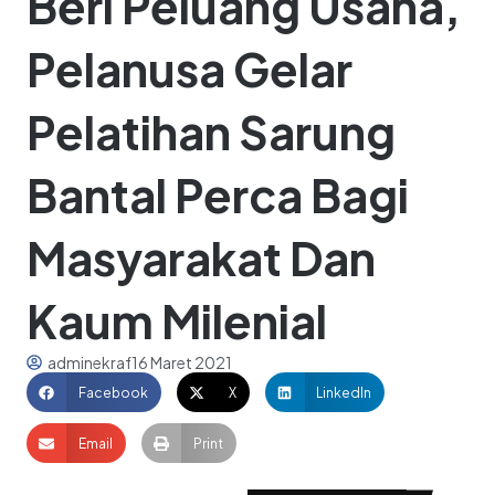
Beri Peluang Usaha,
Pelanusa Gelar
Pelatihan Sarung
Bantal Perca Bagi
Masyarakat Dan
Kaum Milenial
adminekraf
16 Maret 2021
Facebook
X
LinkedIn
Email
Print