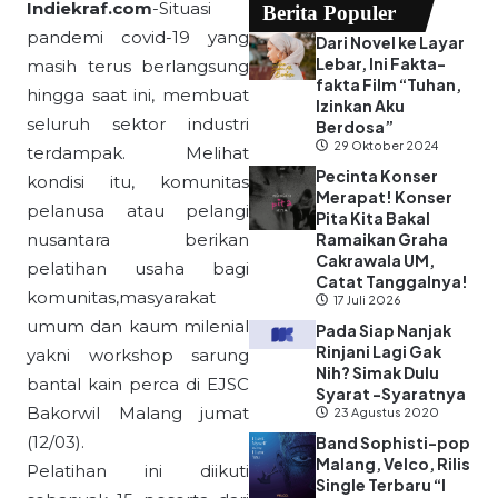
Indiekraf.com
-Situasi
Berita Populer
pandemi covid-19 yang
Dari Novel ke Layar
Lebar, Ini Fakta-
masih terus berlangsung
fakta Film “Tuhan,
hingga saat ini, membuat
Izinkan Aku
seluruh sektor industri
Berdosa”
29 Oktober 2024
terdampak. Melihat
Pecinta Konser
kondisi itu, komunitas
Merapat! Konser
pelanusa atau pelangi
Pita Kita Bakal
nusantara berikan
Ramaikan Graha
Cakrawala UM,
pelatihan usaha bagi
Catat Tanggalnya!
komunitas,masyarakat
17 Juli 2026
umum dan kaum milenial
Pada Siap Nanjak
Rinjani Lagi Gak
yakni workshop sarung
Nih? Simak Dulu
bantal kain perca di EJSC
Syarat -Syaratnya
Bakorwil Malang jumat
23 Agustus 2020
(12/03).
Band Sophisti-pop
Malang, Velco, Rilis
Pelatihan ini diikuti
Single Terbaru “I