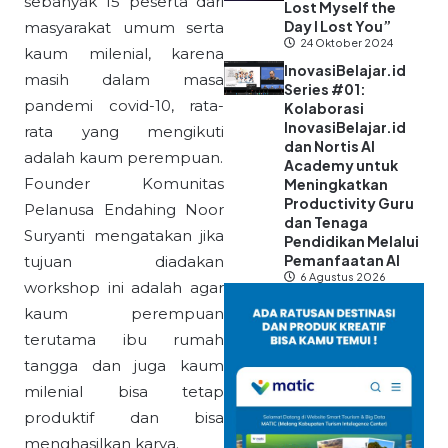
sebanyak 15 peserta dari
Lost Myself the
Day I Lost You”
masyarakat umum serta
24 Oktober 2024
kaum milenial, karena
InovasiBelajar.id
masih dalam masa
Series #01:
pandemi covid-10, rata-
Kolaborasi
InovasiBelajar.id
rata yang mengikuti
dan Nortis AI
adalah kaum perempuan.
Academy untuk
Founder Komunitas
Meningkatkan
Productivity Guru
Pelanusa Endahing Noor
dan Tenaga
Suryanti mengatakan jika
Pendidikan Melalui
Pemanfaatan AI
tujuan diadakan
6 Agustus 2026
workshop ini adalah agar
kaum perempuan
terutama ibu rumah
tangga dan juga kaum
milenial bisa tetap
produktif dan bisa
menghasilkan karya.