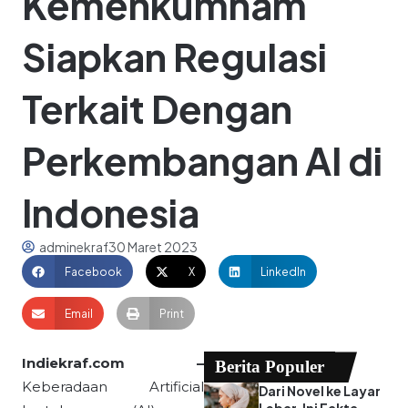
Kemenkumham
Siapkan Regulasi
Terkait Dengan
Perkembangan AI di
Indonesia
adminekraf
30 Maret 2023
Facebook
X
LinkedIn
Email
Print
Indiekraf.com –
Berita Populer
Keberadaan Artificial
Dari Novel ke Layar