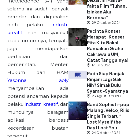
Lebar, Ini Fakta-
Inetelegence (AI) yang
fakta Film “Tuhan,
selama ini sudah banyak
Izinkan Aku
beredar dan digunakan
Berdosa”
29 Oktober 2024
oleh pelaku
industri
Pecinta Konser
kreatif
dan masyarakat
Merapat! Konser
pada umumnya, ternyata
Pita Kita Bakal
juga mendapatkan
Ramaikan Graha
Cakrawala UM,
perhatian dari
Catat Tanggalnya!
pemerintah. Menteri
17 Juli 2026
Hukum dan HAM
Pada Siap Nanjak
Rinjani Lagi Gak
Yasonna Laoly
Nih? Simak Dulu
menyampaikan ada
Syarat -Syaratnya
potensi ancaman kepada
23 Agustus 2020
pelaku
industri kreatif
, dari
Band Sophisti-pop
Malang, Velco, Rilis
munculnya beragam
Single Terbaru “I
aplikasi berbasis
Lost Myself the
Day I Lost You”
kecerdasan buatan
24 Oktober 2024
tersebut.