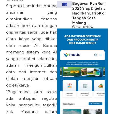
Begawan Fun Run
Seperti dilansir dari Antara,
2026 Siap Digelar,
ancaman yang
Hadirkan Lari 5K di
Tengah Kota
dimaksudkan Yasonna
Malang
adalah berkaitan dengan
23 Juli 2026
orisinalitas serta juga hak
cipta karya yang dibuat
oleh mesin AI. Karena
memang sistem kerja AI
yang diketahhi selama ini,
adalah mengumpulkan
data dari internet dan
diolah menjadi sebuah
objek/karya.
“Bagaimana pun harus
ada antisipasi regulasi
kalau sampai itu terjadi,”
kata Yasonna dalam