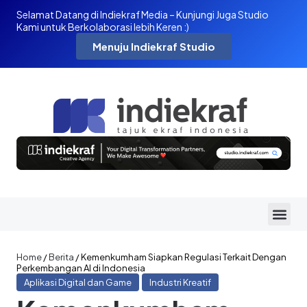
Selamat Datang di Indiekraf Media – Kunjungi Juga Studio
Kami untuk Berkolaborasi lebih Keren :)
Menuju Indiekraf Studio
Home
/
Berita
/
Kemenkumham Siapkan Regulasi Terkait Dengan
Perkembangan AI di Indonesia
Aplikasi Digital dan Game
Industri Kreatif