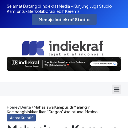
Selamat Datang di Indiekraf Media – Kunjungi Juga Studio
Kami untuk Berkolaborasi lebih Keren :)
Menuju Indiekraf Studio
Home
/
Berita
/
Mahasiswa Kampus di Malang Ini
Kembangbiakkan Ikan “Dragon” Axolotl Asal Mexico
Acara Kreatif