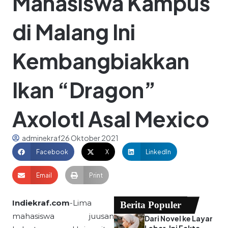
Mahasiswa Kampus
di Malang Ini
Kembangbiakkan
Ikan “Dragon”
Axolotl Asal Mexico
adminekraf
26 Oktober 2021
Facebook
X
LinkedIn
Email
Print
Indiekraf.com
-Lima
Berita Populer
mahasiswa juusan
Dari Novel ke Layar