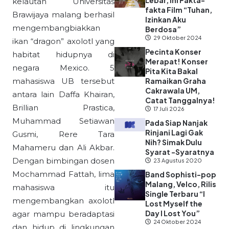
Lebar, Ini Fakta-
kelautan Universitas
fakta Film “Tuhan,
Brawijaya malang berhasil
Izinkan Aku
mengembangbiakkan
Berdosa”
29 Oktober 2024
ikan “dragon” axolotl yang
Pecinta Konser
habitat hidupnya di
Merapat! Konser
negara Mexico. 5
Pita Kita Bakal
mahasiswa UB tersebut
Ramaikan Graha
Cakrawala UM,
antara lain Daffa Khairan,
Catat Tanggalnya!
Brillian Prastica,
17 Juli 2026
Muhammad Setiawan
Pada Siap Nanjak
Rinjani Lagi Gak
Gusmi, Rere Tara
Nih? Simak Dulu
Mahameru dan Ali Akbar.
Syarat -Syaratnya
Dengan bimbingan dosen
23 Agustus 2020
Mochammad Fattah, lima
Band Sophisti-pop
Malang, Velco, Rilis
mahasiswa itu
Single Terbaru “I
mengembangkan axolotl
Lost Myself the
Day I Lost You”
agar mampu beradaptasi
24 Oktober 2024
dan hidup di lingkungan