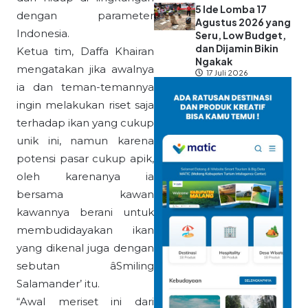
5 Ide Lomba 17
dengan parameter
Agustus 2026 yang
Indonesia.
Seru, Low Budget,
dan Dijamin Bikin
Ketua tim, Daffa Khairan
Ngakak
mengatakan jika awalnya
17 Juli 2026
ia dan teman-temannya
ingin melakukan riset saja
terhadap ikan yang cukup
unik ini, namun karena
potensi pasar cukup apik,
oleh karenanya ia
bersama kawan
kawannya berani untuk
membudidayakan ikan
yang dikenal juga dengan
sebutan âSmiling
Salamander’ itu.
“Awal meriset ini dari