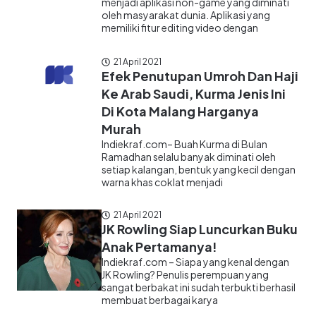
menjadi aplikasi non-game yang diminati
oleh masyarakat dunia. Aplikasi yang
memiliki fitur editing video dengan
21 April 2021
Efek Penutupan Umroh Dan Haji
Ke Arab Saudi, Kurma Jenis Ini
Di Kota Malang Harganya
Murah
Indiekraf.com– Buah Kurma di Bulan
Ramadhan selalu banyak diminati oleh
setiap kalangan, bentuk yang kecil dengan
warna khas coklat menjadi
21 April 2021
JK Rowling Siap Luncurkan Buku
Anak Pertamanya!
Indiekraf.com – Siapa yang kenal dengan
JK Rowling? Penulis perempuan yang
sangat berbakat ini sudah terbukti berhasil
membuat berbagai karya