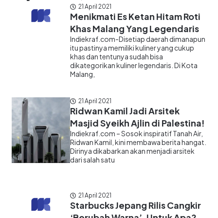
21 April 2021
Menikmati Es Ketan Hitam Roti
Khas Malang Yang Legendaris
Indiekraf.com-Disetiap daerah dimanapun
itu pastinya memiliki kuliner yang cukup
khas dan tentunya sudah bisa
dikategorikan kuliner legendaris. Di Kota
Malang,
21 April 2021
Ridwan Kamil Jadi Arsitek
Masjid Syeikh Ajlin di Palestina!
Indiekraf.com – Sosok inspiratif Tanah Air,
Ridwan Kamil, kini membawa berita hangat.
Dirinya dikabarkan akan menjadi arsitek
dari salah satu
21 April 2021
Starbucks Jepang Rilis Cangkir
‘Berubah Warna’, Untuk Apa?