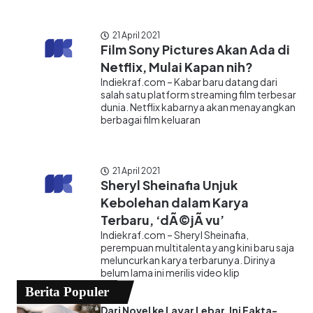
21 April 2021
Film Sony Pictures Akan Ada di
Netflix, Mulai Kapan nih?
Indiekraf.com – Kabar baru datang dari
salah satu platform streaming film terbesar
dunia. Netflix kabarnya akan menayangkan
berbagai film keluaran
21 April 2021
Sheryl Sheinafia Unjuk
Kebolehan dalam Karya
Terbaru, ‘dÃ©jÃ vu’
Indiekraf.com – Sheryl Sheinafia,
perempuan multitalenta yang kini baru saja
meluncurkan karya terbarunya. Dirinya
belum lama ini merilis video klip
Berita Populer
Dari Novel ke Layar Lebar, Ini Fakta-