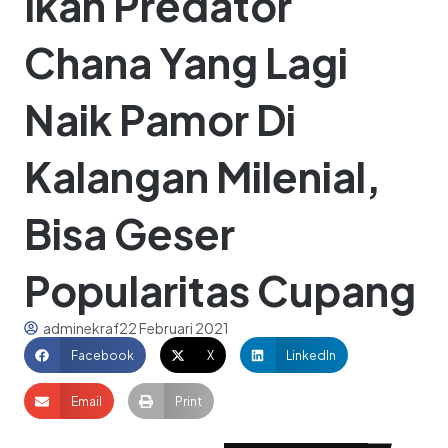
Ikan Predator
Chana Yang Lagi
Naik Pamor Di
Kalangan Milenial,
Bisa Geser
Popularitas Cupang
adminekraf
22 Februari 2021
Facebook
X
LinkedIn
Email
Print