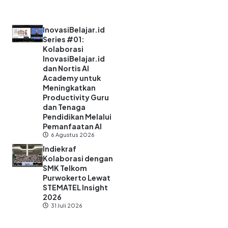
InovasiBelajar.id
Series #01:
Kolaborasi
InovasiBelajar.id
dan Nortis AI
Academy untuk
Meningkatkan
Productivity Guru
dan Tenaga
Pendidikan Melalui
Pemanfaatan AI
6 Agustus 2026
Indiekraf
Kolaborasi dengan
SMK Telkom
Purwokerto Lewat
STEMATEL Insight
2026
31 Juli 2026