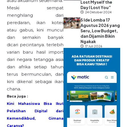
atau akuarium sederhana.
Lost Myself the
Day I Lost You”
Meski sempat
24 Oktober 2024
menghilang dari
5 Ide Lomba 17
peredaran, ikan kotes
Agustus 2026 yang
atau gabus, kini muncul
Seru, Low Budget,
dan Dijamin Bikin
dan semakin banyak
Ngakak
dicari pecintanya. terlebih
17 Juli 2026
varian baru hasil import
dari negara tetangga asia
dan afrika setiap tahun
terus bermunculan, dan
kini dikenal sebagai ikan
chana.
Baca juga
:
Kini Mahasiswa Bisa Ikut
Pelatihan Digital dari
Kemendikbud, Gimana
Caranya?