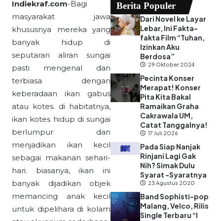
Indiekraf.com
-Bagi
Berita Populer
masyarakat jawa
Dari Novel ke Layar
Lebar, Ini Fakta-
khususnya mereka yang
fakta Film “Tuhan,
banyak hidup di
Izinkan Aku
seputaran aliran sungai
Berdosa”
29 Oktober 2024
pasti mengenal dan
Pecinta Konser
terbiasa dengan
Merapat! Konser
keberadaan ikan gabus
Pita Kita Bakal
atau kotes. di habitatnya,
Ramaikan Graha
Cakrawala UM,
ikan kotes hidup di sungai
Catat Tanggalnya!
berlumpur dan
17 Juli 2026
menjadikan ikan kecil
Pada Siap Nanjak
Rinjani Lagi Gak
sebagai makanan sehari-
Nih? Simak Dulu
hari. biasanya, ikan ini
Syarat -Syaratnya
banyak dijadikan objek
23 Agustus 2020
memancing anak kecil
Band Sophisti-pop
Malang, Velco, Rilis
untuk dipelihara di kolam
Single Terbaru “I