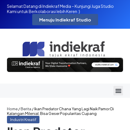
Selamat Datang di Indiekraf Media – Kunjungi Juga Studio
Kami untuk Berkolaborasi lebih Keren :)
Menuju Indiekraf Studio
Home
/
Berita
/
Ikan Predator Chana Yang Lagi Naik Pamor Di
Kalangan Milenial, Bisa Geser Popularitas Cupang
Industri Kreatif