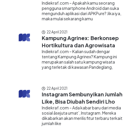
Indiekraf.com – Apakah kamu seorang
pengguna smartphone Android dan suka
mengunduh aplikasi dari APKPure? Jika iya,
maka mulai sekarang kamu
22 April 2021
Kampung Agrinex: Berkonsep
Hortikultura dan Agrowisata
Indiekraf.com – Kalian sudah dengar
tentang Kampung Agrinex? Kampung ini
merupakan salah satu kampung wisata
yang terletak di kawasan Pandeglang,
22 April 2021
Instagram Sembunyikan Jumlah
Like, Bisa Diubah Sendiri Lho
Indiekraf.com – Ada kabar baru dari media
sosial âsejuta umat’, Instagram. Mereka
dikabarkan akan merilis fitur terbaru terkait
jumlah like