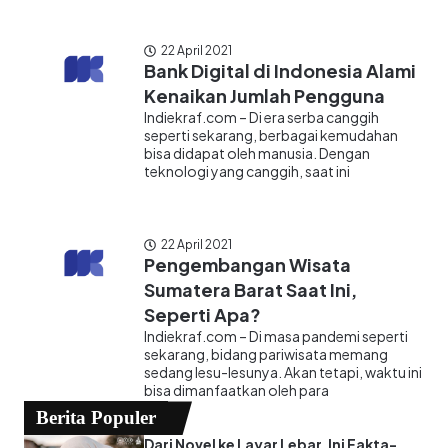
22 April 2021
Bank Digital di Indonesia Alami
Kenaikan Jumlah Pengguna
Indiekraf.com – Di era serba canggih
seperti sekarang, berbagai kemudahan
bisa didapat oleh manusia. Dengan
teknologi yang canggih, saat ini
22 April 2021
Pengembangan Wisata
Sumatera Barat Saat Ini,
Seperti Apa?
Indiekraf.com – Di masa pandemi seperti
sekarang, bidang pariwisata memang
sedang lesu-lesunya. Akan tetapi, waktu ini
bisa dimanfaatkan oleh para
Berita Populer
Dari Novel ke Layar Lebar, Ini Fakta-