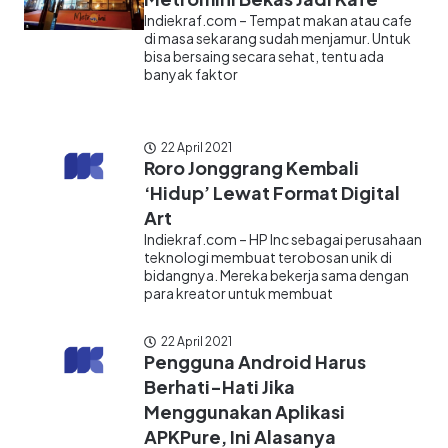
Indiekraf.com – Tempat makan atau cafe
di masa sekarang sudah menjamur. Untuk
bisa bersaing secara sehat, tentu ada
banyak faktor
22 April 2021
Roro Jonggrang Kembali
‘Hidup’ Lewat Format Digital
Art
Indiekraf.com – HP Inc sebagai perusahaan
teknologi membuat terobosan unik di
bidangnya. Mereka bekerja sama dengan
para kreator untuk membuat
22 April 2021
Pengguna Android Harus
Berhati-Hati Jika
Menggunakan Aplikasi
APKPure, Ini Alasanya